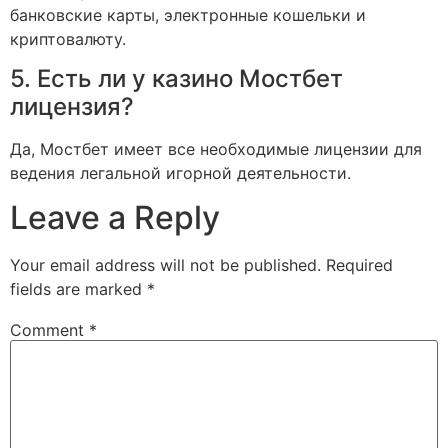
банковские карты, электронные кошельки и
криптовалюту.
5. Есть ли у казино Мостбет
лицензия?
Да, Мостбет имеет все необходимые лицензии для
ведения легальной игорной деятельности.
Leave a Reply
Your email address will not be published.
Required
fields are marked
*
Comment
*