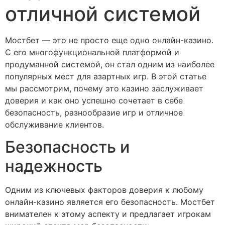
отличной системой
Мостбет — это не просто еще одно онлайн-казино.
С его многофункциональной платформой и
продуманной системой, он стал одним из наиболее
популярных мест для азартных игр. В этой статье
мы рассмотрим, почему это казино заслуживает
доверия и как оно успешно сочетает в себе
безопасность, разнообразие игр и отличное
обслуживание клиентов.
Безопасность и
надежность
Одним из ключевых факторов доверия к любому
онлайн-казино является его безопасность. Мостбет
внимателен к этому аспекту и предлагает игрокам