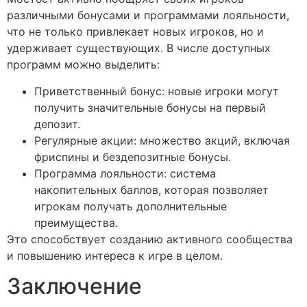
различными бонусами и программами лояльности,
что не только привлекает новых игроков, но и
удерживает существующих. В числе доступных
программ можно выделить:
Приветственный бонус: новые игроки могут
получить значительные бонусы на первый
депозит.
Регулярные акции: множество акций, включая
фриспины и бездепозитные бонусы.
Программа лояльности: система
накопительных баллов, которая позволяет
игрокам получать дополнительные
преимущества.
Это способствует созданию активного сообщества
и повышению интереса к игре в целом.
Заключение