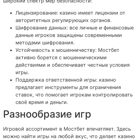
широкий спектр мер безопасности:
Лицензирование: казино имеет лицензии от
авторитетных регулирующих органов.
Шифрование данных: все личные и финансовые
данные игроков защищены современными
методами шифрования.
Устойчивость к мошенничеству: Мостбет
активно борется с мошенническими
действиями и обеспечивает честные условия
игры.
Поддержка ответственной игры: казино
предлагает инструменты для ограничения
ставок, что помогает игрокам контролировать
своё время и деньги.
Разнообразие игр
Игровой ассортимент в Мостбет впечатляет. Здесь
можно найти игры на любой вкус, что делает казино