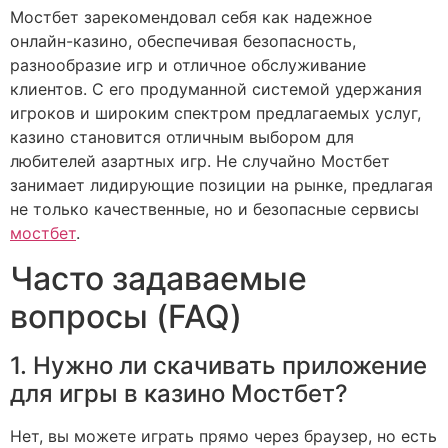
Мостбет зарекомендовал себя как надежное
онлайн-казино, обеспечивая безопасность,
разнообразие игр и отличное обслуживание
клиентов. С его продуманной системой удержания
игроков и широким спектром предлагаемых услуг,
казино становится отличным выбором для
любителей азартных игр. Не случайно Мостбет
занимает лидирующие позиции на рынке, предлагая
не только качественные, но и безопасные сервисы
мостбет
.
Часто задаваемые
вопросы (FAQ)
1. Нужно ли скачивать приложение
для игры в казино Мостбет?
Нет, вы можете играть прямо через браузер, но есть