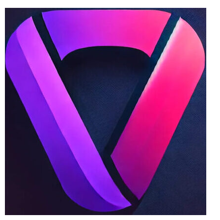
Skip
to
content