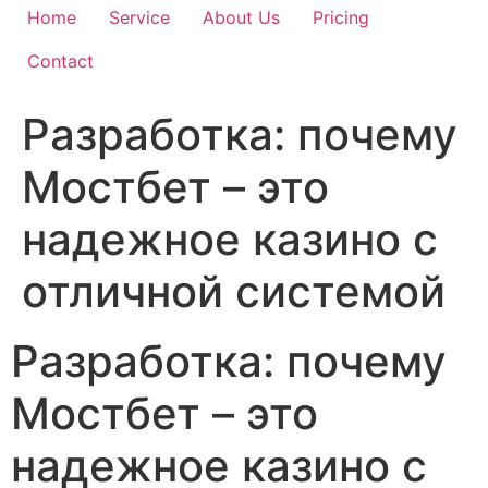
Home
Service
About Us
Pricing
Contact
Разработка: почему
Мостбет – это
надежное казино с
отличной системой
Разработка: почему
Мостбет – это
надежное казино с